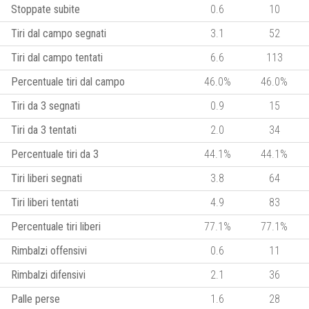
Stoppate subite
0.6
10
Tiri dal campo segnati
3.1
52
Tiri dal campo tentati
6.6
113
Percentuale tiri dal campo
46.0%
46.0%
Tiri da 3 segnati
0.9
15
Tiri da 3 tentati
2.0
34
Percentuale tiri da 3
44.1%
44.1%
Tiri liberi segnati
3.8
64
Tiri liberi tentati
4.9
83
Percentuale tiri liberi
77.1%
77.1%
Rimbalzi offensivi
0.6
11
Rimbalzi difensivi
2.1
36
Palle perse
1.6
28