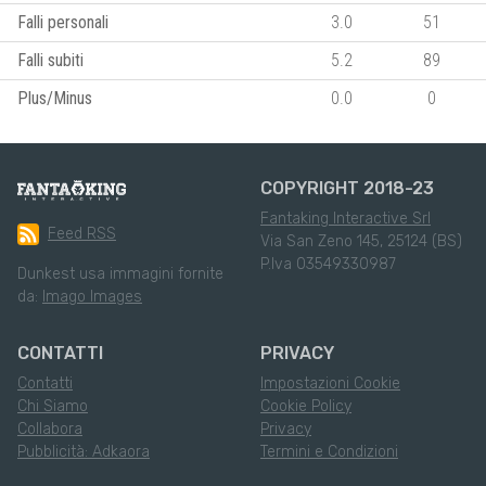
Falli personali
3.0
51
Falli subiti
5.2
89
Plus/Minus
0.0
0
COPYRIGHT 2018-23
Fantaking Interactive Srl
Feed RSS
Via San Zeno 145, 25124 (BS)
P.Iva 03549330987
Dunkest usa immagini fornite
da:
Imago Images
CONTATTI
PRIVACY
Contatti
Impostazioni Cookie
Chi Siamo
Cookie Policy
Collabora
Privacy
Pubblicità: Adkaora
Termini e Condizioni