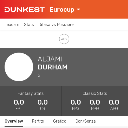
Eurocup
Leaders
Stats
Difesa vs Posizione
ALJAMI
DURHAM
G
Fantasy Stats
Classic Stats
0.0
0.0
0.0
0.0
0.0
FPT
CR
PPG
RPG
APG
Overview
Partite
Grafico
Con/Senza