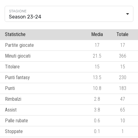
Season 23-24
Statistiche
Media
Totale
Partite giocate
17
17
Minuti giocati
21.5
366
Titolare
15
15
Punti fantasy
13.5
230
Punti
10.8
183
Rimbalzi
2.8
47
Assist
3.8
65
Palle rubate
0.6
10
Stoppate
0.1
1