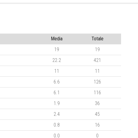
Media
Totale
19
19
22.2
421
11
11
6.6
126
6.1
116
1.9
36
2.4
45
0.8
16
0.0
0