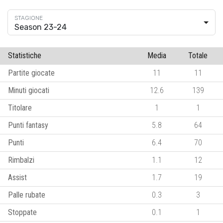
Season 23-24
Statistiche
Media
Totale
Partite giocate
11
11
Minuti giocati
12.6
139
Titolare
1
1
Punti fantasy
5.8
64
Punti
6.4
70
Rimbalzi
1.1
12
Assist
1.7
19
Palle rubate
0.3
3
Stoppate
0.1
1