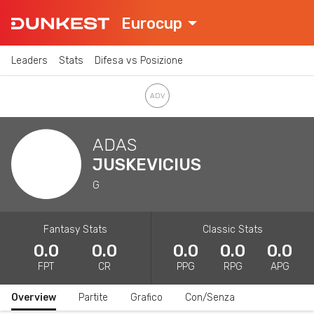
Eurocup
Leaders
Stats
Difesa vs Posizione
ADAS
JUSKEVICIUS
G
Fantasy Stats
Classic Stats
0.0
0.0
0.0
0.0
0.0
FPT
CR
PPG
RPG
APG
Overview
Partite
Grafico
Con/Senza