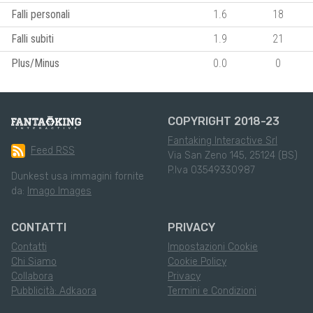
Falli personali
1.6
18
Falli subiti
1.9
21
Plus/Minus
0.0
0
COPYRIGHT 2018-23
Fantaking Interactive Srl
Feed RSS
Via San Zeno 145, 25124 (BS)
P.Iva 03549330987
Dunkest usa immagini fornite
da:
Imago Images
CONTATTI
PRIVACY
Contatti
Impostazioni Cookie
Chi Siamo
Cookie Policy
Collabora
Privacy
Pubblicità: Adkaora
Termini e Condizioni