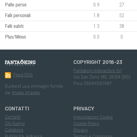
Palle perse
0.9
27
Falli personali
1.8
52
Falli subiti
1.3
38
Plus/Minus
0.0
0
COPYRIGHT 2018-23
Fantaking Interactive Srl
Feed RSS
Via San Zeno 145, 25124 (BS)
P.Iva 03549330987
Dunkest usa immagini fornite
da:
Imago Images
CONTATTI
PRIVACY
Contatti
Impostazioni Cookie
Chi Siamo
Cookie Policy
Collabora
Privacy
Pubblicità: Adkaora
Termini e Condizioni