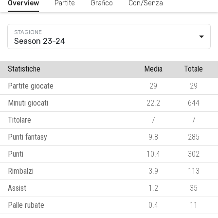
Overview
Partite
Grafico
Con/Senza
Season 23-24
Statistiche
Media
Totale
Partite giocate
29
29
Minuti giocati
22.2
644
Titolare
7
7
Punti fantasy
9.8
285
Punti
10.4
302
Rimbalzi
3.9
113
Assist
1.2
35
Palle rubate
0.4
11