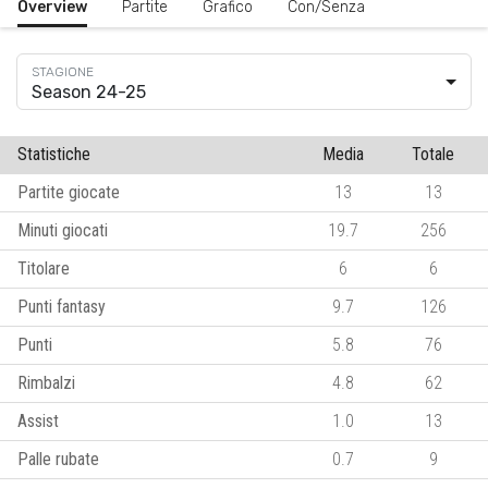
Overview
Partite
Grafico
Con/Senza
Season 24-25
Statistiche
Media
Totale
Partite giocate
13
13
Minuti giocati
19.7
256
Titolare
6
6
Punti fantasy
9.7
126
Punti
5.8
76
Rimbalzi
4.8
62
Assist
1.0
13
Palle rubate
0.7
9