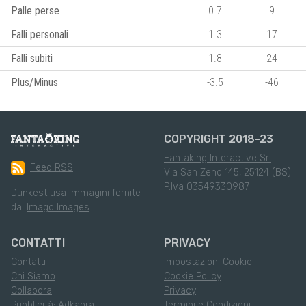
Palle perse
0.7
9
Falli personali
1.3
17
Falli subiti
1.8
24
Plus/Minus
-3.5
-46
COPYRIGHT 2018-23
Fantaking Interactive Srl
Feed RSS
Via San Zeno 145, 25124 (BS)
P.Iva 03549330987
Dunkest usa immagini fornite
da:
Imago Images
CONTATTI
PRIVACY
Contatti
Impostazioni Cookie
Chi Siamo
Cookie Policy
Collabora
Privacy
Pubblicità: Adkaora
Termini e Condizioni