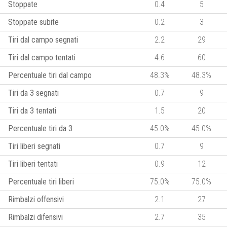
Stoppate
0.4
5
Stoppate subite
0.2
3
Tiri dal campo segnati
2.2
29
Tiri dal campo tentati
4.6
60
Percentuale tiri dal campo
48.3%
48.3%
Tiri da 3 segnati
0.7
9
Tiri da 3 tentati
1.5
20
Percentuale tiri da 3
45.0%
45.0%
Tiri liberi segnati
0.7
9
Tiri liberi tentati
0.9
12
Percentuale tiri liberi
75.0%
75.0%
Rimbalzi offensivi
2.1
27
Rimbalzi difensivi
2.7
35