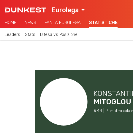
Eurolega
HOME
NEWS
FANTA EUROLEGA
STATISTICHE
Leaders
Stats
Difesa vs Posizione
KONSTANT
MITOGLOU
#44 | Panathinaiko