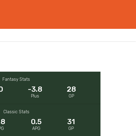
Fantasy Stats
0
-3.8
28
R
Plus
GP
Classic Stats
.8
0.5
31
PG
APG
GP