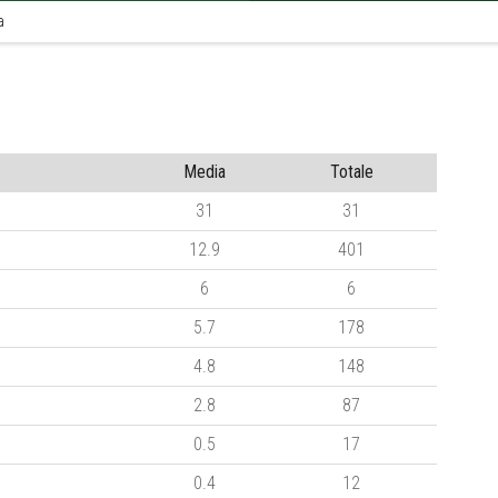
a
Media
Totale
31
31
12.9
401
6
6
5.7
178
4.8
148
2.8
87
0.5
17
0.4
12