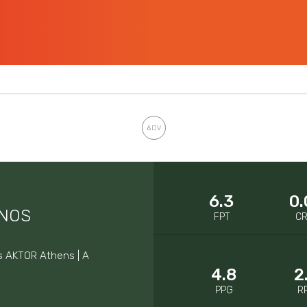
6.3
0.
INOS
FPT
C
s AKTOR Athens | A
4.8
2
PPG
R