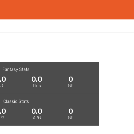
Fantasy Stats
.0
0.0
0
CR
Plus
GP
Classic Stats
.0
0.0
0
PG
APG
GP