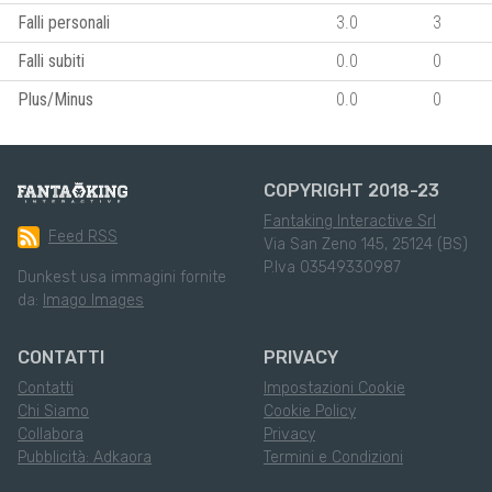
Falli personali
3.0
3
Falli subiti
0.0
0
Plus/Minus
0.0
0
COPYRIGHT 2018-23
Fantaking Interactive Srl
Feed RSS
Via San Zeno 145, 25124 (BS)
P.Iva 03549330987
Dunkest usa immagini fornite
da:
Imago Images
CONTATTI
PRIVACY
Contatti
Impostazioni Cookie
Chi Siamo
Cookie Policy
Collabora
Privacy
Pubblicità: Adkaora
Termini e Condizioni