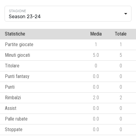
Season 23-24
Statistiche
Media
Totale
Partite giocate
1
1
Minuti giocati
5.0
5
Titolare
0
0
Punti fantasy
0.0
0
Punti
0.0
0
Rimbalzi
2.0
2
Assist
0.0
0
Palle rubate
0.0
0
Stoppate
0.0
0