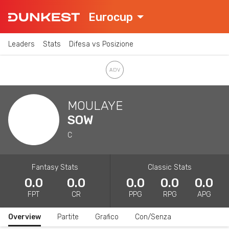
Eurocup
Leaders
Stats
Difesa vs Posizione
MOULAYE
SOW
C
Fantasy Stats
Classic Stats
0.0
0.0
0.0
0.0
0.0
FPT
CR
PPG
RPG
APG
Overview
Partite
Grafico
Con/Senza