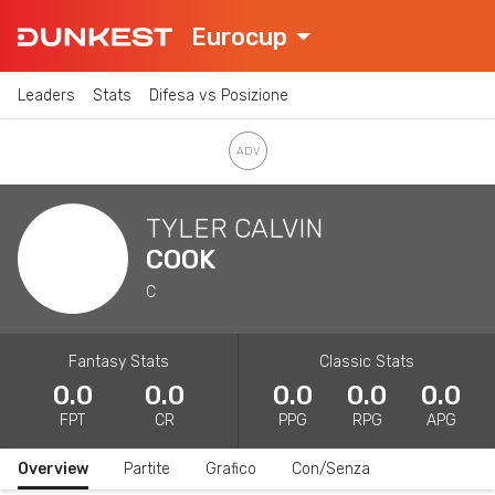
Eurocup
Leaders
Stats
Difesa vs Posizione
TYLER CALVIN
COOK
C
Fantasy Stats
Classic Stats
0.0
0.0
0.0
0.0
0.0
FPT
CR
PPG
RPG
APG
Overview
Partite
Grafico
Con/Senza