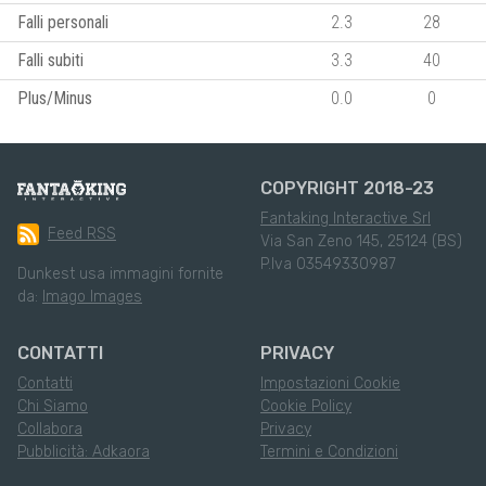
Falli personali
2.3
28
Falli subiti
3.3
40
Plus/Minus
0.0
0
COPYRIGHT 2018-23
Fantaking Interactive Srl
Feed RSS
Via San Zeno 145, 25124 (BS)
P.Iva 03549330987
Dunkest usa immagini fornite
da:
Imago Images
CONTATTI
PRIVACY
Contatti
Impostazioni Cookie
Chi Siamo
Cookie Policy
Collabora
Privacy
Pubblicità: Adkaora
Termini e Condizioni