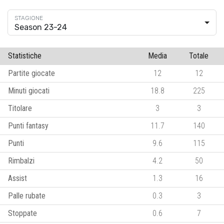
Season 23-24
Statistiche
Media
Totale
Partite giocate
12
12
Minuti giocati
18.8
225
Titolare
3
3
Punti fantasy
11.7
140
Punti
9.6
115
Rimbalzi
4.2
50
Assist
1.3
16
Palle rubate
0.3
3
Stoppate
0.6
7