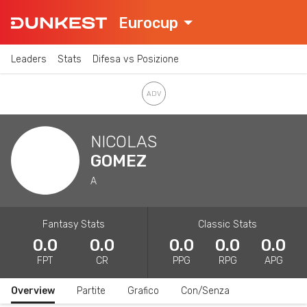
Eurocup
Leaders
Stats
Difesa vs Posizione
NICOLAS
GOMEZ
A
Fantasy Stats
Classic Stats
0.0
0.0
0.0
0.0
0.0
FPT
CR
PPG
RPG
APG
Overview
Partite
Grafico
Con/Senza