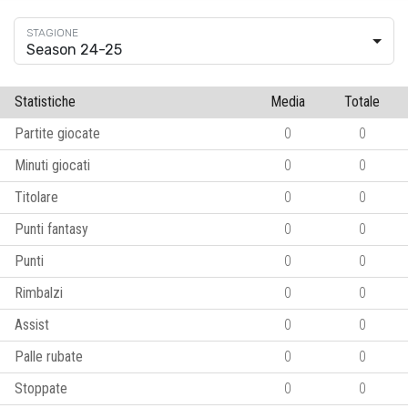
Season 24-25
Statistiche
Media
Totale
Partite giocate
0
0
Minuti giocati
0
0
Titolare
0
0
Punti fantasy
0
0
Punti
0
0
Rimbalzi
0
0
Assist
0
0
Palle rubate
0
0
Stoppate
0
0