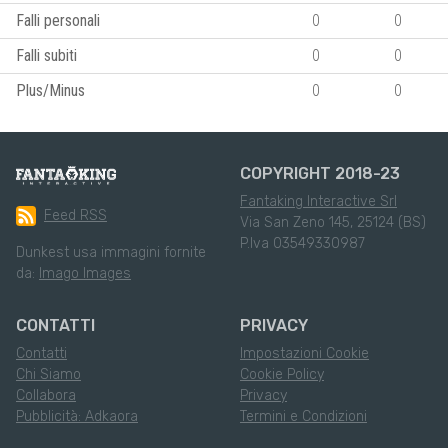
Falli personali
0
0
Falli subiti
0
0
Plus/Minus
0
0
COPYRIGHT 2018-23
Fantaking Interactive Srl
Feed RSS
Via San Zeno 145, 25124 (BS)
P.Iva 03549330987
Dunkest usa immagini fornite
da:
Imago Images
CONTATTI
PRIVACY
Contatti
Impostazioni Cookie
Chi Siamo
Cookie Policy
Collabora
Privacy
Pubblicità: Adkaora
Termini e Condizioni