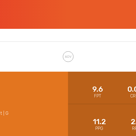
9.6
0.
FPT
CR
t | G
11.2
2
PPG
R