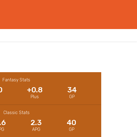
Fantasy Stats
0
+0.8
34
Plus
GP
Classic Stats
.6
2.3
40
PG
APG
GP