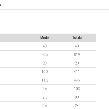
a
Media
Totale
40
40
20.5
819
23
23
10.3
411
11.2
446
2.6
103
2.3
90
0.6
24