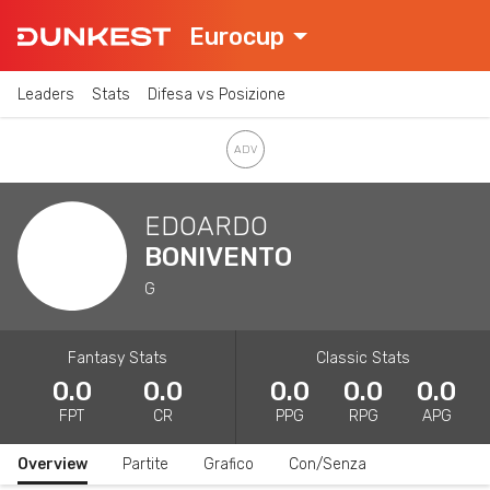
Eurocup
Leaders
Stats
Difesa vs Posizione
EDOARDO
BONIVENTO
G
Fantasy Stats
Classic Stats
0.0
0.0
0.0
0.0
0.0
FPT
CR
PPG
RPG
APG
Overview
Partite
Grafico
Con/Senza