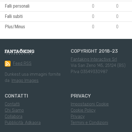
Falli personali
0
0
Falli subiti
0
0
Plus/Minus
0
0
COPYRIGHT 2018-23
Fantaking Interactive Srl
Feed RSS
Via San Zeno 145, 25124 (BS)
P.Iva 03549330987
Dunkest usa immagini fornite
da:
Imago Images
CONTATTI
PRIVACY
Contatti
Impostazioni Cookie
Chi Siamo
Cookie Policy
Collabora
Privacy
Pubblicità: Adkaora
Termini e Condizioni