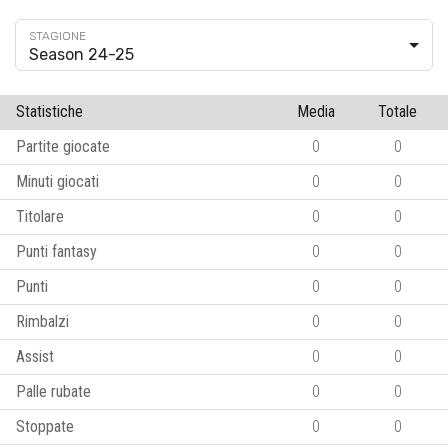
Season 24-25
Statistiche
Media
Totale
Partite giocate
0
0
Minuti giocati
0
0
Titolare
0
0
Punti fantasy
0
0
Punti
0
0
Rimbalzi
0
0
Assist
0
0
Palle rubate
0
0
Stoppate
0
0