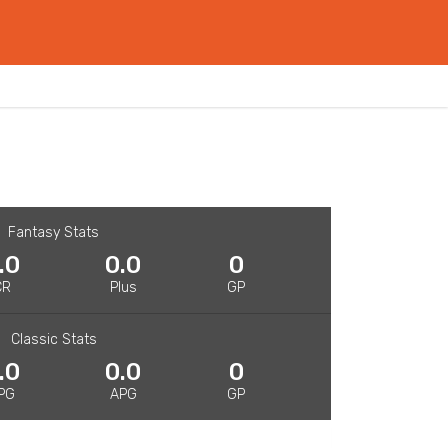
Fantasy Stats
.0
0.0
0
CR
Plus
GP
Classic Stats
.0
0.0
0
PG
APG
GP