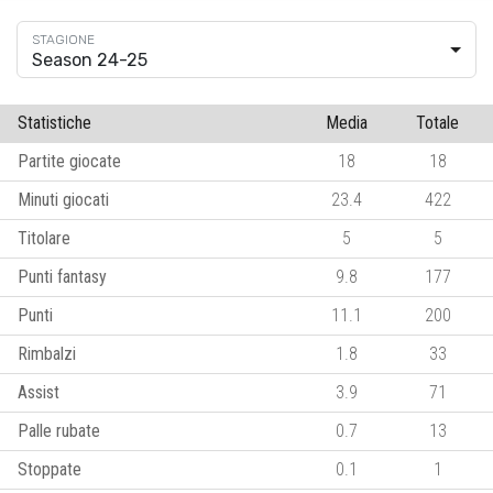
Season 24-25
Statistiche
Media
Totale
Partite giocate
18
18
Minuti giocati
23.4
422
Titolare
5
5
Punti fantasy
9.8
177
Punti
11.1
200
Rimbalzi
1.8
33
Assist
3.9
71
Palle rubate
0.7
13
Stoppate
0.1
1