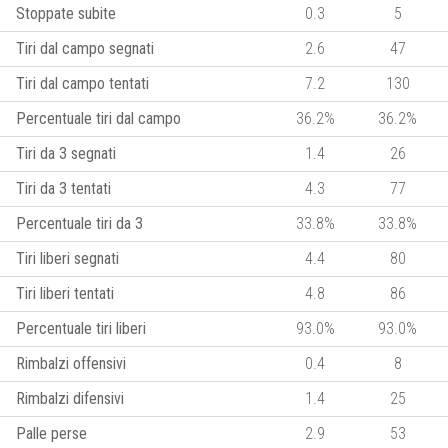
Stoppate subite
0.3
5
Tiri dal campo segnati
2.6
47
Tiri dal campo tentati
7.2
130
Percentuale tiri dal campo
36.2%
36.2%
Tiri da 3 segnati
1.4
26
Tiri da 3 tentati
4.3
77
Percentuale tiri da 3
33.8%
33.8%
Tiri liberi segnati
4.4
80
Tiri liberi tentati
4.8
86
Percentuale tiri liberi
93.0%
93.0%
Rimbalzi offensivi
0.4
8
Rimbalzi difensivi
1.4
25
Palle perse
2.9
53