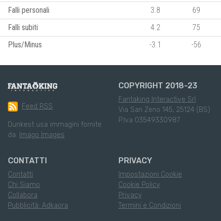
Falli personali
3.8
69
Falli subiti
4.2
75
Plus/Minus
-3.1
-56
COPYRIGHT 2018-23
Fantaking Interactive Srl
Feed RSS
Via San Zeno 145, 25124 (BS)
P.Iva 03549330987
Dunkest usa immagini fornite
da:
Imago Images
CONTATTI
PRIVACY
Contatti
Impostazioni Cookie
Chi Siamo
Cookie Policy
Collabora
Privacy
Pubblicità: Adkaora
Termini e Condizioni