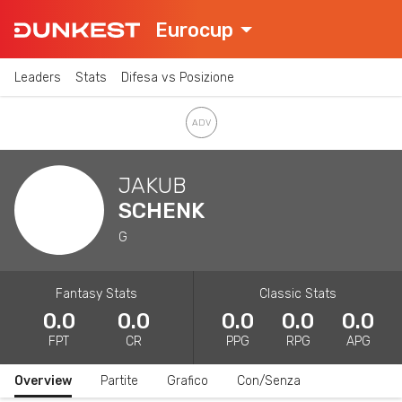
Eurocup
Leaders
Stats
Difesa vs Posizione
JAKUB
SCHENK
G
Fantasy Stats
Classic Stats
0.0
0.0
0.0
0.0
0.0
FPT
CR
PPG
RPG
APG
Overview
Partite
Grafico
Con/Senza