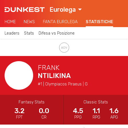
Eurolega
HOME
NEWS
FANTA EUROLEGA
STATISTICHE
Leaders
Stats
Difesa vs Posizione
FRANK
NTILIKINA
#1 | Olympiacos Piraeus | G
Fantasy Stats
Classic Stats
3.2
0.0
4.5
1.1
1.6
FPT
CR
PPG
RPG
APG