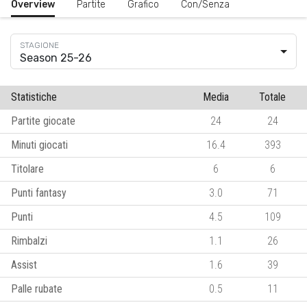
Overview
Partite
Grafico
Con/Senza
Season 25-26
Statistiche
Media
Totale
Partite giocate
24
24
Minuti giocati
16.4
393
Titolare
6
6
Punti fantasy
3.0
71
Punti
4.5
109
Rimbalzi
1.1
26
Assist
1.6
39
Palle rubate
0.5
11