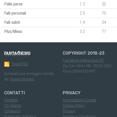
Palle perse
1.3
30
Falli personali
2.9
70
Falli subiti
1.4
34
Plus/Minus
3.2
77
COPYRIGHT 2018-23
Fantaking Interactive Srl
Feed RSS
Via San Zeno 145, 25124 (BS)
P.Iva 03549330987
Dunkest usa immagini fornite
da:
Imago Images
CONTATTI
PRIVACY
Contatti
Impostazioni Cookie
Chi Siamo
Cookie Policy
Collabora
Privacy
Pubblicità: Adkaora
Termini e Condizioni