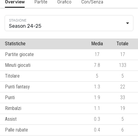
Overview
Partite
Grafico
Con/Senza
Season 24-25
Statistiche
Media
Totale
Partite giocate
17
17
Minuti giocati
7.8
133
Titolare
5
5
Punti fantasy
1.3
22
Punti
1.9
33
Rimbalzi
1.1
19
Assist
0.3
5
Palle rubate
0.4
6