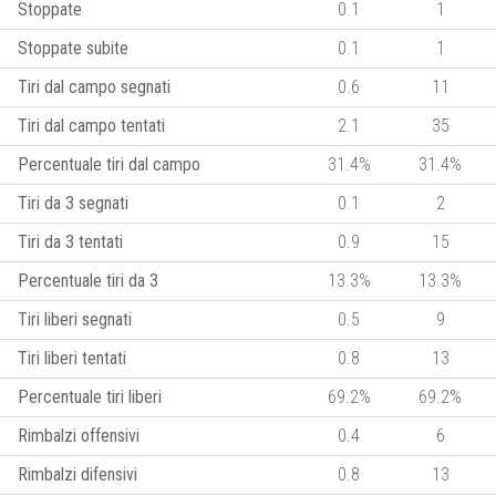
Stoppate
0.1
1
Stoppate subite
0.1
1
Tiri dal campo segnati
0.6
11
Tiri dal campo tentati
2.1
35
Percentuale tiri dal campo
31.4%
31.4%
Tiri da 3 segnati
0.1
2
Tiri da 3 tentati
0.9
15
Percentuale tiri da 3
13.3%
13.3%
Tiri liberi segnati
0.5
9
Tiri liberi tentati
0.8
13
Percentuale tiri liberi
69.2%
69.2%
Rimbalzi offensivi
0.4
6
Rimbalzi difensivi
0.8
13