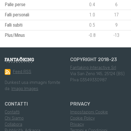
Palle perse
0.4
6
Falli personali
1.0
17
Falli subiti
0.5
9
Plus/Minus
-0.8
-13
COPYRIGHT 2018-23
Fantaking Interactive Srl
Feed RSS
Via San Zeno 145, 25124 (BS)
P.Iva 03549330987
Dunkest usa immagini fornite
da:
Imago Images
CONTATTI
PRIVACY
Contatti
Impostazioni Cookie
Chi Siamo
Cookie Policy
Collabora
Privacy
Pubblicità: Adkaora
Termini e Condizioni