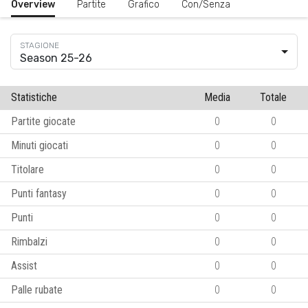
Overview
Partite
Grafico
Con/Senza
Season 25-26
Statistiche
Media
Totale
Partite giocate
0
0
Minuti giocati
0
0
Titolare
0
0
Punti fantasy
0
0
Punti
0
0
Rimbalzi
0
0
Assist
0
0
Palle rubate
0
0