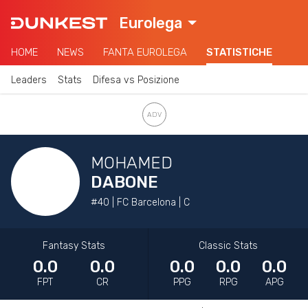
Eurolega
HOME
NEWS
FANTA EUROLEGA
STATISTICHE
Leaders
Stats
Difesa vs Posizione
MOHAMED
DABONE
#40 | FC Barcelona | C
Fantasy Stats
Classic Stats
0.0
0.0
0.0
0.0
0.0
FPT
CR
PPG
RPG
APG