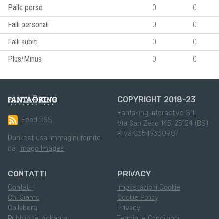
Palle perse
0
0
Falli personali
0
0
Falli subiti
0
0
Plus/Minus
0
0
COPYRIGHT 2018-23
Fantaking Interactive Srl
Feed RSS
Via San Zeno 145, 25124 (BS)
P.Iva 03549330987
Dunkest usa immagini fornite
da:
Imago Images
CONTATTI
PRIVACY
Contatti
Impostazioni Cookie
Chi Siamo
Cookie Policy
Collabora
Privacy
Pubblicità: Adkaora
Termini e Condizioni