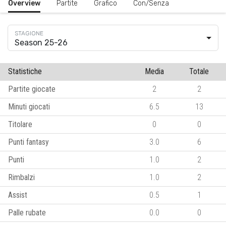
Overview
Partite
Grafico
Con/Senza
Season 25-26
Statistiche
Media
Totale
Partite giocate
2
2
Minuti giocati
6.5
13
Titolare
0
0
Punti fantasy
3.0
6
Punti
1.0
2
Rimbalzi
1.0
2
Assist
0.5
1
Palle rubate
0.0
0