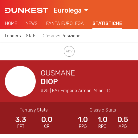
Eurolega
HOME
NEWS
FANTA EUROLEGA
STATISTICHE
Leaders
Stats
Difesa vs Posizione
OUSMANE
DIOP
#25 | EA7 Emporio Armani Milan | C
Fantasy Stats
Classic Stats
3.3
0.0
1.0
1.0
0.5
FPT
CR
PPG
RPG
APG