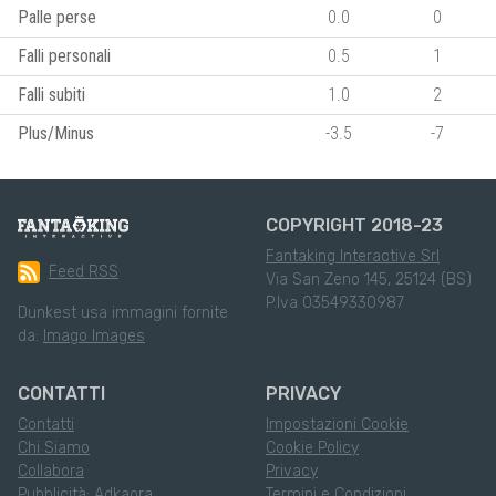
Palle perse
0.0
0
Falli personali
0.5
1
Falli subiti
1.0
2
Plus/Minus
-3.5
-7
COPYRIGHT 2018-23
Fantaking Interactive Srl
Feed RSS
Via San Zeno 145, 25124 (BS)
P.Iva 03549330987
Dunkest usa immagini fornite
da:
Imago Images
CONTATTI
PRIVACY
Contatti
Impostazioni Cookie
Chi Siamo
Cookie Policy
Collabora
Privacy
Pubblicità: Adkaora
Termini e Condizioni