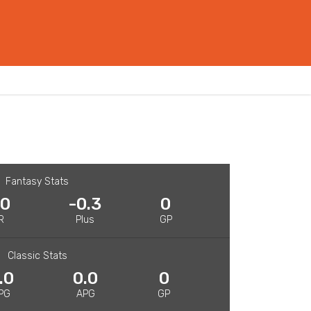
Fantasy Stats
.0
-0.3
0
R
Plus
GP
Classic Stats
.0
0.0
0
PG
APG
GP