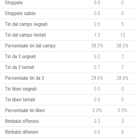
Stoppate
0.0
0
Stoppate subite
0.0
0
Tiri dal campo segnati
0.5
5
Tiri dal campo tentati
1.3
13
Percentuale tiri dal campo
38.5%
38.5%
Tiri da 3 segnati
0.2
2
Tiri da 3 tentati
0.7
7
Percentuale tiri da 3
28.6%
28.6%
Tiri liberi segnati
0.0
0
Tiri liberi tentati
0.0
0
Percentuale tiri liberi
0.0%
0.0%
Rimbalzi offensivi
0.3
3
Rimbalzi difensivi
0.6
6