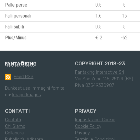
Palle perse
0.5
5
Falli personali
1.6
16
Falli subiti
0.5
5
Plus/Minus
-6.2
-62
COPYRIGHT 2018-23
Fantaking Interactive Srl
Feed RSS
Via San Zeno 145, 25124 (BS)
P.Iva 03549330987
Dunkest usa immagini fornite
da:
Imago Images
CONTATTI
PRIVACY
Contatti
Impostazioni Cookie
Chi Siamo
Cookie Policy
Collabora
Privacy
Pubblicità: Adkaora
Termini e Condizioni