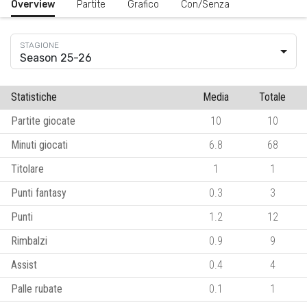
Overview
Partite
Grafico
Con/Senza
Season 25-26
Statistiche
Media
Totale
Partite giocate
10
10
Minuti giocati
6.8
68
Titolare
1
1
Punti fantasy
0.3
3
Punti
1.2
12
Rimbalzi
0.9
9
Assist
0.4
4
Palle rubate
0.1
1