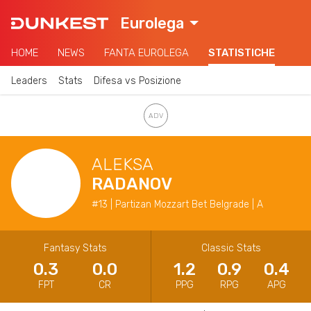
Eurolega
HOME
NEWS
FANTA EUROLEGA
STATISTICHE
Leaders
Stats
Difesa vs Posizione
ALEKSA
RADANOV
#13 | Partizan Mozzart Bet Belgrade | A
Fantasy Stats
Classic Stats
0.3
0.0
1.2
0.9
0.4
FPT
CR
PPG
RPG
APG