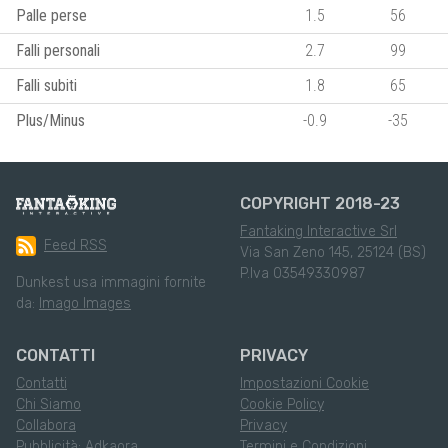
Palle perse
1.5
56
Falli personali
2.7
99
Falli subiti
1.8
65
Plus/Minus
-0.9
-35
COPYRIGHT 2018-23
Fantaking Interactive Srl
Feed RSS
Via San Zeno 145, 25124 (BS)
P.Iva 03549330987
Dunkest usa immagini fornite
da:
Imago Images
CONTATTI
PRIVACY
Contatti
Impostazioni Cookie
Chi Siamo
Cookie Policy
Collabora
Privacy
Pubblicità: Adkaora
Termini e Condizioni