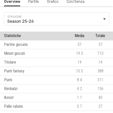
Overview
Partite
Grafico
Con/Senza
Season 25-26
Statistiche
Media
Totale
Partite giocate
37
37
Minuti giocati
19.3
713
Titolare
14
14
Punti fantasy
10.5
388
Punti
8.4
311
Rimbalzi
4.2
156
Assist
1.1
40
Palle rubate
0.7
27