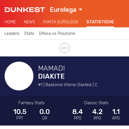
Eurolega
HOME
NEWS
FANTA EUROLEGA
STATISTICHE
Leaders
Stats
Difesa vs Posizione
MAMADI
DIAKITE
#1 | Baskonia Vitoria-Gasteiz | C
Fantasy Stats
Classic Stats
10.5
0.0
8.4
4.2
1.1
FPT
CR
PPG
RPG
APG