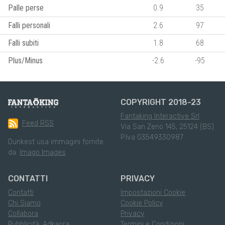
Palle perse
0.9
35
Falli personali
2.6
97
Falli subiti
1.8
68
Plus/Minus
-2.6
-95
COPYRIGHT 2018-23
Fantaking Interactive Srl
Feed RSS
Via San Zeno 145, 25124 (BS)
P.Iva 03549330987
Dunkest usa immagini fornite
da:
Imago Images
CONTATTI
PRIVACY
Contatti
Impostazioni Cookie
Chi Siamo
Cookie Policy
Collabora
Privacy
Pubblicità: Adkaora
Termini e Condizioni