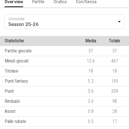
Overview
Partite
Grafico
Con/Senza
Season 25-26
Statistiche
Media
Totale
Partite giocate
37
37
Minuti giocati
12.6
467
Titolare
18
18
Punti fantasy
5.2
193
Punti
5.6
209
Rimbalzi
2.6
98
Assist
0.8
28
Palle rubate
0.5
17