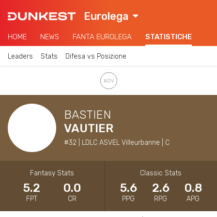
Eurolega
HOME
NEWS
FANTA EUROLEGA
STATISTICHE
Leaders
Stats
Difesa vs Posizione
BASTIEN
VAUTIER
#32 | LDLC ASVEL Villeurbanne | C
Fantasy Stats
Classic Stats
5.2
0.0
5.6
2.6
0.8
FPT
CR
PPG
RPG
APG