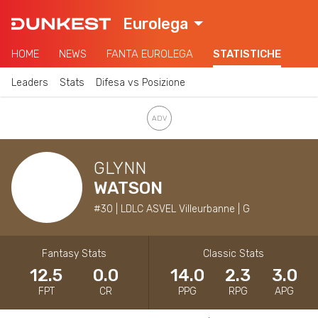
Eurolega
HOME
NEWS
FANTA EUROLEGA
STATISTICHE
Leaders
Stats
Difesa vs Posizione
GLYNN
WATSON
#30 | LDLC ASVEL Villeurbanne | G
Fantasy Stats
Classic Stats
12.5
0.0
14.0
2.3
3.0
FPT
CR
PPG
RPG
APG