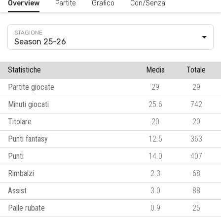
Overview
Partite
Grafico
Con/Senza
Season 25-26
Statistiche
Media
Totale
Partite giocate
29
29
Minuti giocati
25.6
742
Titolare
20
20
Punti fantasy
12.5
363
Punti
14.0
407
Rimbalzi
2.3
68
Assist
3.0
88
Palle rubate
0.9
25