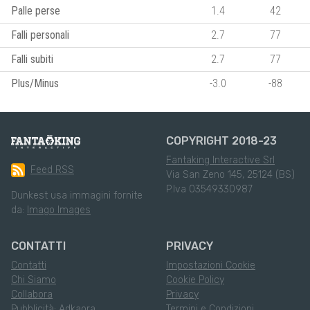
Palle perse
1.4
42
Falli personali
2.7
77
Falli subiti
2.7
77
Plus/Minus
-3.0
-88
COPYRIGHT 2018-23
Fantaking Interactive Srl
Feed RSS
Via San Zeno 145, 25124 (BS)
P.Iva 03549330987
Dunkest usa immagini fornite
da:
Imago Images
CONTATTI
PRIVACY
Contatti
Impostazioni Cookie
Chi Siamo
Cookie Policy
Collabora
Privacy
Pubblicità: Adkaora
Termini e Condizioni