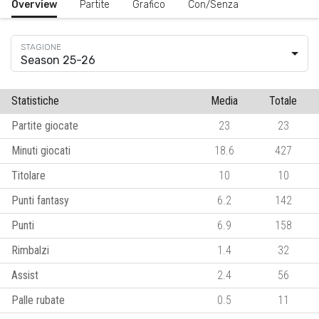
Overview
Partite
Grafico
Con/Senza
Season 25-26
Statistiche
Media
Totale
Partite giocate
23
23
Minuti giocati
18.6
427
Titolare
10
10
Punti fantasy
6.2
142
Punti
6.9
158
Rimbalzi
1.4
32
Assist
2.4
56
Palle rubate
0.5
11