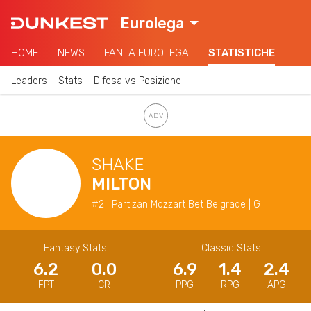
Eurolega
HOME
NEWS
FANTA EUROLEGA
STATISTICHE
Leaders
Stats
Difesa vs Posizione
SHAKE
MILTON
#2 | Partizan Mozzart Bet Belgrade | G
Fantasy Stats
Classic Stats
6.2
0.0
6.9
1.4
2.4
FPT
CR
PPG
RPG
APG