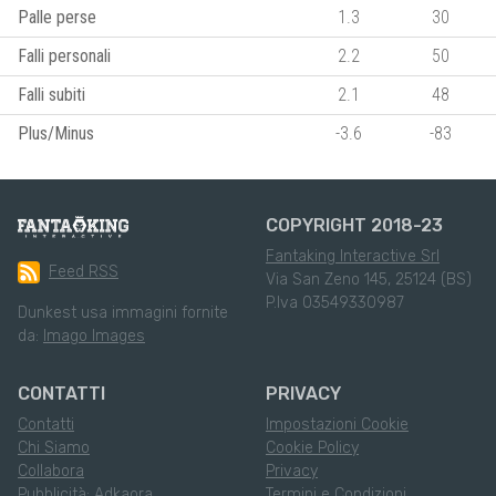
Palle perse
1.3
30
Falli personali
2.2
50
Falli subiti
2.1
48
Plus/Minus
-3.6
-83
COPYRIGHT 2018-23
Fantaking Interactive Srl
Feed RSS
Via San Zeno 145, 25124 (BS)
P.Iva 03549330987
Dunkest usa immagini fornite
da:
Imago Images
CONTATTI
PRIVACY
Contatti
Impostazioni Cookie
Chi Siamo
Cookie Policy
Collabora
Privacy
Pubblicità: Adkaora
Termini e Condizioni