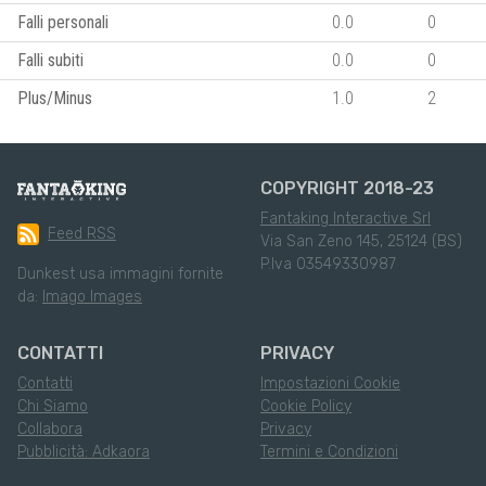
Falli personali
0.0
0
Falli subiti
0.0
0
Plus/Minus
1.0
2
COPYRIGHT 2018-23
Fantaking Interactive Srl
Feed RSS
Via San Zeno 145, 25124 (BS)
P.Iva 03549330987
Dunkest usa immagini fornite
da:
Imago Images
CONTATTI
PRIVACY
Contatti
Impostazioni Cookie
Chi Siamo
Cookie Policy
Collabora
Privacy
Pubblicità: Adkaora
Termini e Condizioni