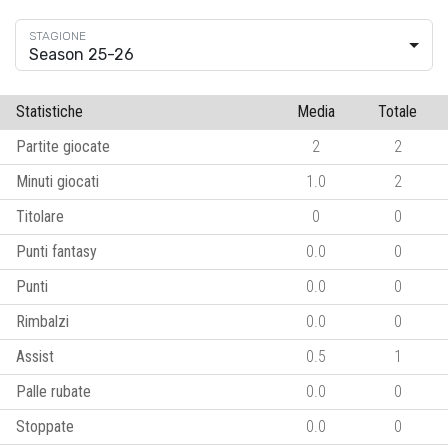
Season 25-26
Statistiche
Media
Totale
Partite giocate
2
2
Minuti giocati
1.0
2
Titolare
0
0
Punti fantasy
0.0
0
Punti
0.0
0
Rimbalzi
0.0
0
Assist
0.5
1
Palle rubate
0.0
0
Stoppate
0.0
0