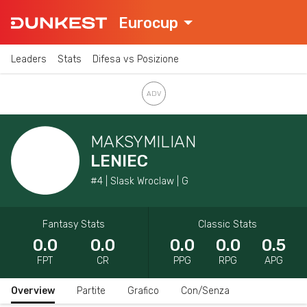
Eurocup
Leaders
Stats
Difesa vs Posizione
MAKSYMILIAN
LENIEC
#4 | Slask Wroclaw | G
Fantasy Stats
Classic Stats
0.0
0.0
0.0
0.0
0.5
FPT
CR
PPG
RPG
APG
Overview
Partite
Grafico
Con/Senza