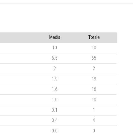
Media
Totale
10
10
6.5
65
2
2
1.9
19
1.6
16
1.0
10
0.1
1
0.4
4
0.0
0