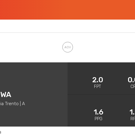
2.0
0.
FPT
C
UWA
ia Trento | A
1.6
1
PPG
R
a