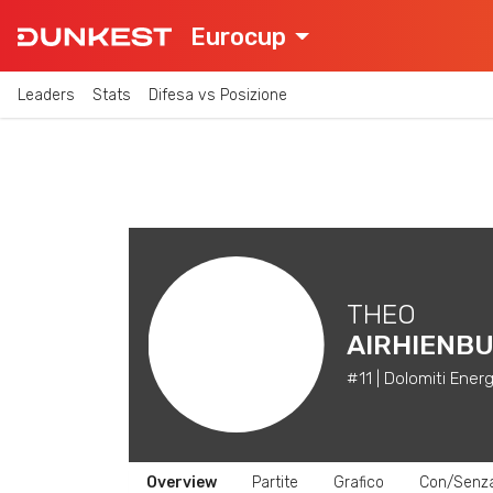
Eurocup
Leaders
Stats
Difesa vs Posizione
THEO
AIRHIENB
#11 | Dolomiti Energ
Overview
Partite
Grafico
Con/Senz