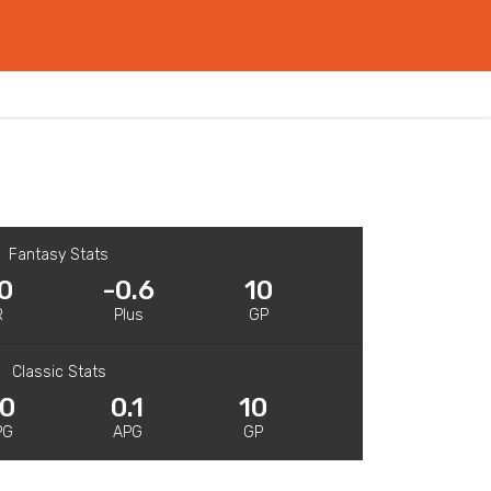
Fantasy Stats
0
-0.6
10
R
Plus
GP
Classic Stats
.0
0.1
10
PG
APG
GP