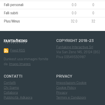
Falli personali
0.0
0
Falli subiti
0.0
0
Plus/Minus
32.0
32
COPYRIGHT 2018-23
Fantaking Interactive Srl
Feed RSS
Via San Zeno 145, 25124 (BS)
P.Iva 03549330987
Dunkest usa immagini fornite
da:
Imago Images
CONTATTI
PRIVACY
Contatti
Impostazioni Cookie
Chi Siamo
Cookie Policy
Collabora
Privacy
Pubblicità: Adkaora
Termini e Condizioni