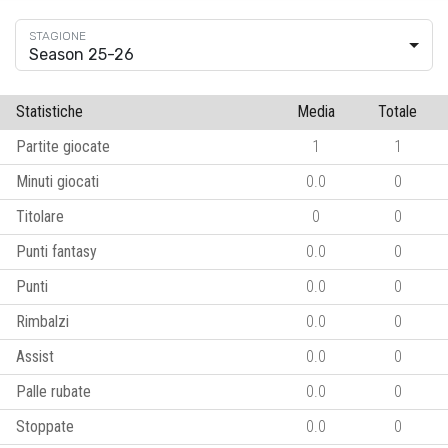
Season 25-26
Statistiche
Media
Totale
Partite giocate
1
1
Minuti giocati
0.0
0
Titolare
0
0
Punti fantasy
0.0
0
Punti
0.0
0
Rimbalzi
0.0
0
Assist
0.0
0
Palle rubate
0.0
0
Stoppate
0.0
0