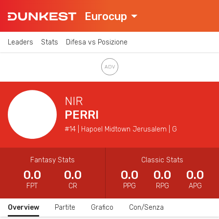
Eurocup
Leaders
Stats
Difesa vs Posizione
NIR
PERRI
#14 | Hapoel Midtown Jerusalem | G
Fantasy Stats
Classic Stats
0.0
0.0
0.0
0.0
0.0
FPT
CR
PPG
RPG
APG
Overview
Partite
Grafico
Con/Senza