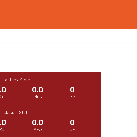
Fantasy Stats
.0
0.0
0
CR
Plus
GP
Classic Stats
.0
0.0
0
PG
APG
GP