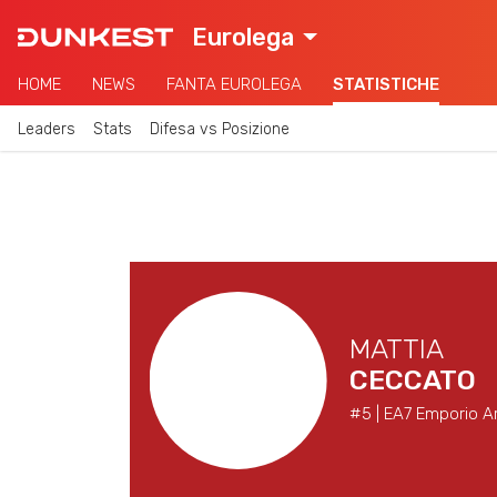
Eurolega
HOME
NEWS
FANTA EUROLEGA
STATISTICHE
Leaders
Stats
Difesa vs Posizione
MATTIA
CECCATO
#5 | EA7 Emporio Ar