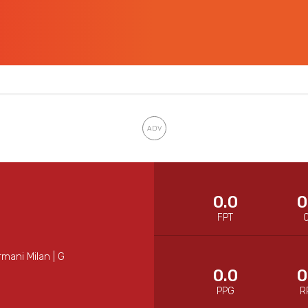
0.0
0
FPT
mani Milan | G
0.0
0
PPG
R