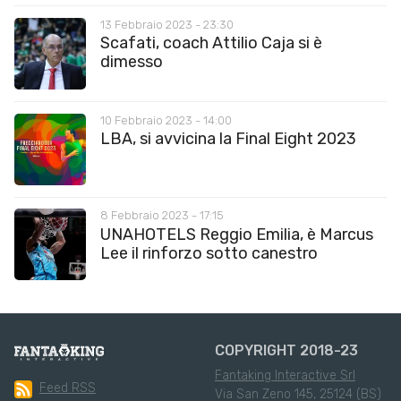
13 Febbraio 2023 - 23:30
Scafati, coach Attilio Caja si è
dimesso
10 Febbraio 2023 - 14:00
LBA, si avvicina la Final Eight 2023
8 Febbraio 2023 - 17:15
UNAHOTELS Reggio Emilia, è Marcus
Lee il rinforzo sotto canestro
COPYRIGHT 2018-23
Fantaking Interactive Srl
Feed RSS
Via San Zeno 145, 25124 (BS)