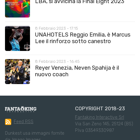
LBA, si avvicina la Final Eight 2023
8 Febbraio 2023 - 17:15
UNAHOTELS Reggio Emilia, è Marcus
Lee il rinforzo sotto canestro
8 Febbraio 2023 - 16:45
Reyer Venezia, Neven Spahija è il
nuovo coach
COPYRIGHT 2018-23
Fantaking Interactive Srl
Feed RSS
Via San Zeno 145, 25124 (BS)
P.Iva 03549330987
Dunkest usa immagini fornite
da:
Imago Images