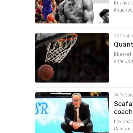
Il nativo
il suo ros
23 Febbra
Quanto
Il basket
oltre un 
14 Febbra
Scafat
coach
L’ex coa
Campania