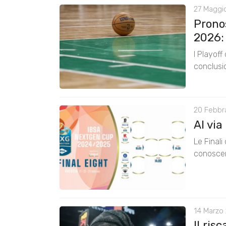
27 Maggi
Pronos
2026: 
I Playoff
conclusi
20 Febbra
Al via
Le Final
conoscer
14 Marzo 
Il ris