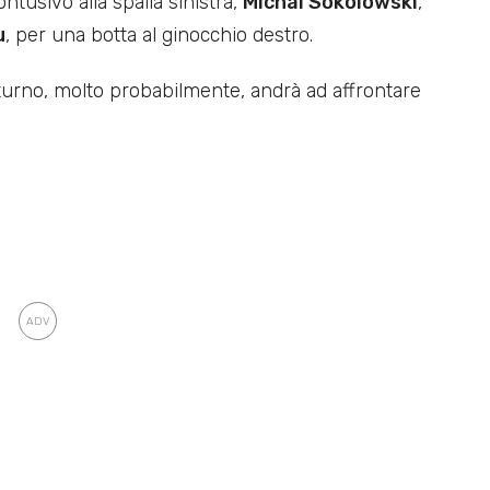
ntusivo alla spalla sinistra,
Michal Sokolowski
,
u
, per una botta al ginocchio destro.
o turno, molto probabilmente, andrà ad affrontare