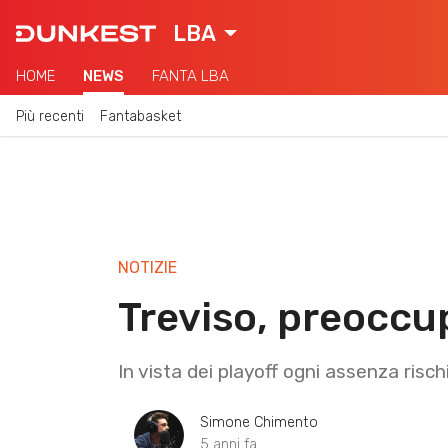
LBA
HOME
NEWS
FANTA LBA
Più recenti
Fantabasket
NOTIZIE
Treviso, preoccup
In vista dei playoff ogni assenza risch
Simone Chimento
5 anni fa