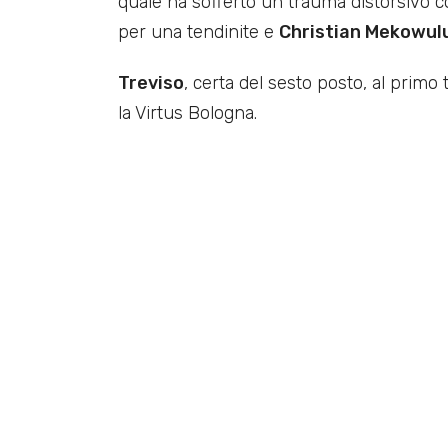
quale ha sofferto un trauma distorsivo co
per una tendinite e
Christian Mekowul
Treviso
, certa del sesto posto, al prim
la Virtus Bologna.