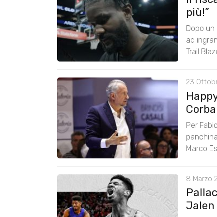
più!”
Dopo un a
ad ingran
Trail Blaz
23 Ottob
Happy
Corba
Per Fabio
panchina 
Marco Es
8 Marzo 
Pallac
Jalen