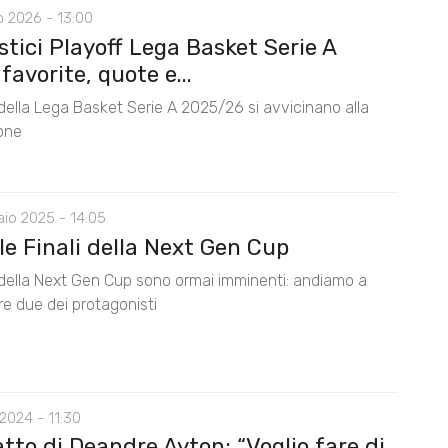
o 2026 - 13:00
tici Playoff Lega Basket Serie A
favorite, quote e...
 della Lega Basket Serie A 2025/26 si avvicinano alla
one
io 2025 - 14:05
 le Finali della Next Gen Cup
i della Next Gen Cup sono ormai imminenti: andiamo a
e due dei protagonisti
2024 - 11:30
catto di Deandre Ayton: “Voglio fare di