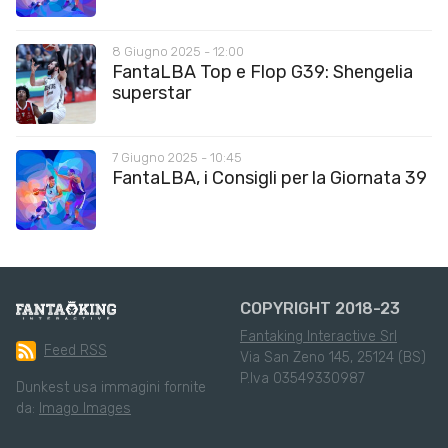
8 Giugno 2025 - 12:00
FantaLBA Top e Flop G39: Shengelia
superstar
7 Giugno 2025 - 10:45
FantaLBA, i Consigli per la Giornata 39
COPYRIGHT 2018-23
Fantaking Interactive Srl
Feed RSS
Via San Zeno 145, 25124 (BS)
P.Iva 03549330987
Dunkest usa immagini fornite
da:
Imago Images