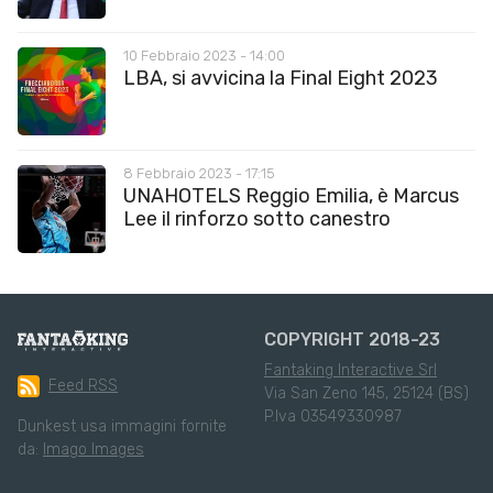
10 Febbraio 2023 - 14:00
LBA, si avvicina la Final Eight 2023
8 Febbraio 2023 - 17:15
UNAHOTELS Reggio Emilia, è Marcus
Lee il rinforzo sotto canestro
COPYRIGHT 2018-23
Fantaking Interactive Srl
Feed RSS
Via San Zeno 145, 25124 (BS)
P.Iva 03549330987
Dunkest usa immagini fornite
da:
Imago Images