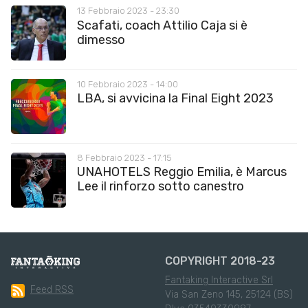
13 Febbraio 2023 - 23:30
Scafati, coach Attilio Caja si è
dimesso
10 Febbraio 2023 - 14:00
LBA, si avvicina la Final Eight 2023
8 Febbraio 2023 - 17:15
UNAHOTELS Reggio Emilia, è Marcus
Lee il rinforzo sotto canestro
COPYRIGHT 2018-23
Fantaking Interactive Srl
Feed RSS
Via San Zeno 145, 25124 (BS)