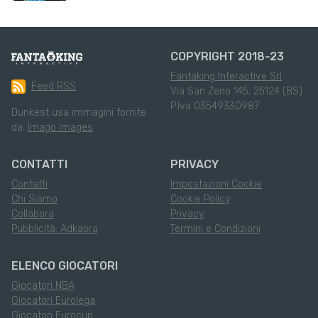
COPYRIGHT 2018-23
Fantaking Interactive Srl
Feed RSS
Via San Zeno 145, 25124 (BS)
P.Iva 03549330987
Dunkest usa immagini fornite
da:
Imago Images
CONTATTI
PRIVACY
Contatti
Impostazioni Cookie
Chi Siamo
Cookie Policy
Collabora
Privacy
Pubblicità: Adkaora
Termini e Condizioni
ELENCO GIOCATORI
Giocatori NBA
Giocatori Eurolega
Giocatori Eurocup