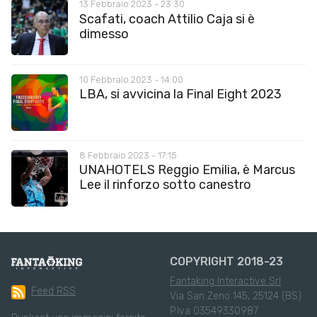
13 Febbraio 2023 - 23:30
Scafati, coach Attilio Caja si è
dimesso
10 Febbraio 2023 - 14:00
LBA, si avvicina la Final Eight 2023
8 Febbraio 2023 - 17:15
UNAHOTELS Reggio Emilia, è Marcus
Lee il rinforzo sotto canestro
COPYRIGHT 2018-23
Fantaking Interactive Srl
Feed RSS
Via San Zeno 145, 25124 (BS)
P.Iva 03549330987