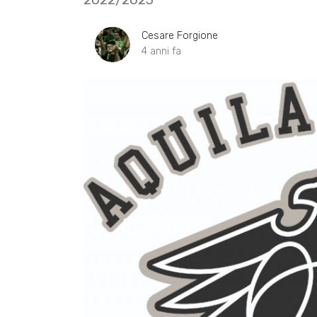
Cesare Forgione
4 anni fa