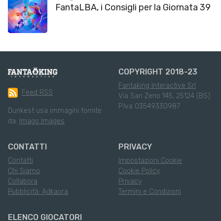
FantaLBA, i Consigli per la Giornata 39
COPYRIGHT 2018-23
Fantaking Interactive Srl
Feed RSS
Via San Zeno 145, 25124 (BS)
P.Iva 03549330987
Dunkest usa immagini fornite
da:
Imago Images
CONTATTI
PRIVACY
Contatti
Impostazioni Cookie
Chi Siamo
Cookie Policy
Collabora
Privacy
Pubblicità: Adkaora
Termini e Condizioni
ELENCO GIOCATORI