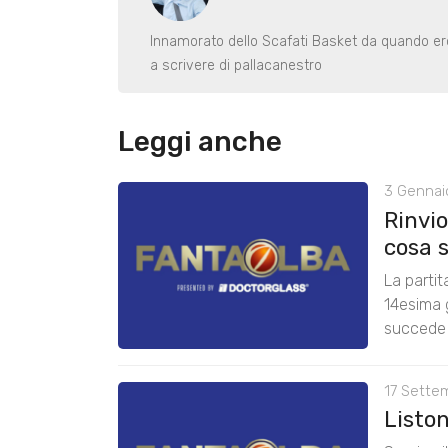
Innamorato dello Scafati Basket da quando er
a scrivere di pallacanestro
Leggi anche
3 Gennai
Rinvio
cosa 
La partit
14esima g
succede
17 Sette
Listo