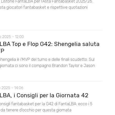
il Listone FantaLBA per l’Asta Fantabasket 2025/26.
ista giocatori fantabasket e rispettive quotazioni
o 2025 - 12:00
LBA Top e Flop G42: Shengelia saluta
VP
Shengelia è i’MVP del turno e delle finali scudetto. Sul
 giornata ci sono il compagno Brandon Taylor e Jason
 2025 - 14:06
BA, i Consigli per la Giornata 42
consigli fantabasket per la G42 di FantaLBA: ecco i 5
i da tenere d’occhio per questa giornata