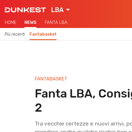
LBA
HOME
NEWS
FANTA LBA
Più recenti
Fantabasket
FANTABASKET
Fanta LBA, Consi
2
Tra vecchie certezze e nuovi arrivi, 
prendere anche qualche rischio ben c