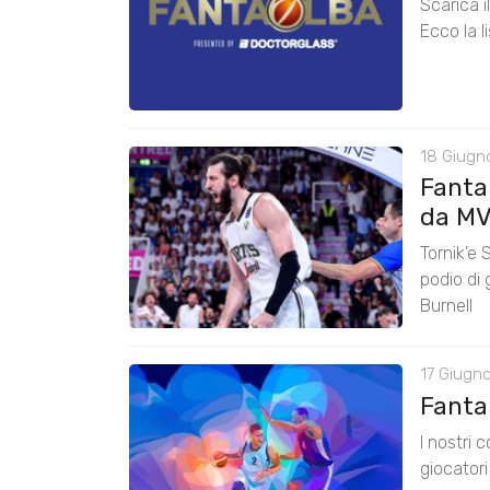
Scarica 
Ecco la l
18 Giugn
Fanta
da M
Tornik’e 
podio di
Burnell
17 Giugno
FantaL
I nostri 
giocator