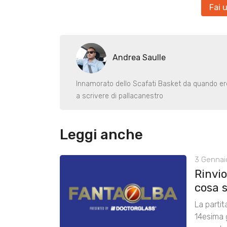
Fai 
Andrea Saulle
Innamorato dello Scafati Basket da quando er
a scrivere di pallacanestro
Leggi anche
3 Gennai
Rinvio
cosa 
La partit
14esima g