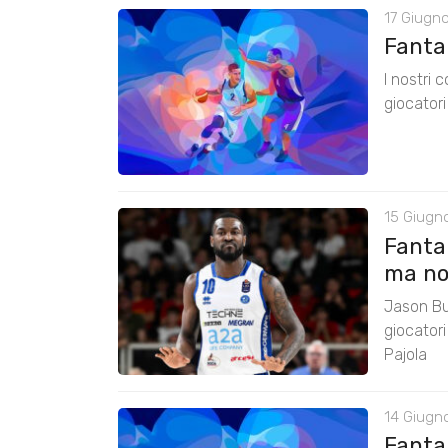
17 Giugno
FantaL
I nostri 
giocator
15 Giugn
FantaL
ma no
Jason Bur
giocatori
Pajola
14 Giugno
FantaL