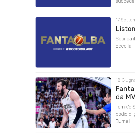
succede
17 Sette
Listo
Scarica 
Ecco la l
18 Giugn
Fanta
da M
Tornik’e 
podio di
Burnell