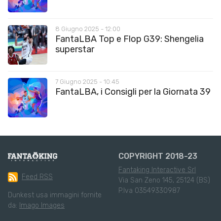
8 Giugno 2025 - 12:00
FantaLBA Top e Flop G39: Shengelia
superstar
7 Giugno 2025 - 10:45
FantaLBA, i Consigli per la Giornata 39
COPYRIGHT 2018-23
Fantaking Interactive Srl
Feed RSS
Via San Zeno 145, 25124 (BS)
P.Iva 03549330987
Dunkest usa immagini fornite
da:
Imago Images