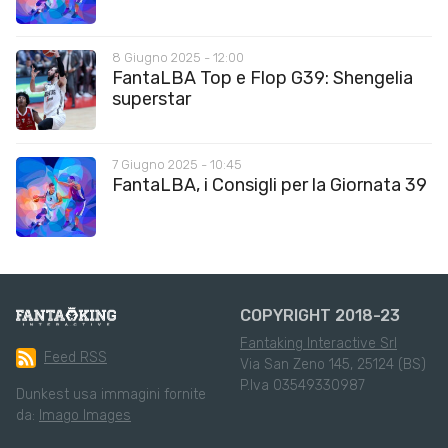
8 Giugno 2025 - 12:00
FantaLBA Top e Flop G39: Shengelia
superstar
7 Giugno 2025 - 10:45
FantaLBA, i Consigli per la Giornata 39
COPYRIGHT 2018-23
Fantaking Interactive Srl
Feed RSS
Via San Zeno 145, 25124 (BS)
P.Iva 03549330987
Dunkest usa immagini fornite
da:
Imago Images