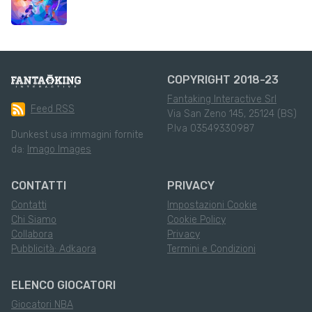
COPYRIGHT 2018-23
Fantaking Interactive Srl
Feed RSS
Via San Zeno 145, 25124 (BS)
P.Iva 03549330987
Dunkest usa immagini fornite
da:
Imago Images
CONTATTI
PRIVACY
Contatti
Impostazioni Cookie
Chi Siamo
Cookie Policy
Collabora
Privacy
Pubblicità: Adkaora
Termini e Condizioni
ELENCO GIOCATORI
Giocatori NBA