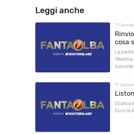
Leggi anche
3 Gennai
Rinvio
cosa 
La partit
14esima g
succede
17 Sette
Listo
Scarica 
Ecco la l