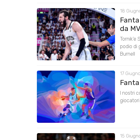
18 Giugn
Fanta
da M
Tornik’e 
podio di
Burnell
17 Giugno
FantaL
I nostri 
giocator
15 Giugn