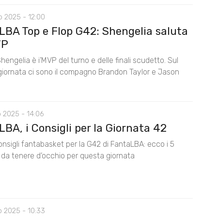
o 2025 - 12:00
LBA Top e Flop G42: Shengelia saluta
VP
Shengelia è i’MVP del turno e delle finali scudetto. Sul
 giornata ci sono il compagno Brandon Taylor e Jason
 2025 - 14:06
BA, i Consigli per la Giornata 42
consigli fantabasket per la G42 di FantaLBA: ecco i 5
i da tenere d’occhio per questa giornata
o 2025 - 10:33