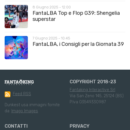
8 Giugno 2025 - 12:00
FantaLBA Top e Flop G39: Shengelia
superstar
7 Giugno 2025 - 10:45
FantaLBA, i Consigli per la Giornata 39
COPYRIGHT 2018-23
Fantaking Interactive Srl
Feed RSS
Via San Zeno 145, 25124 (BS)
P.Iva 03549330987
Dunkest usa immagini fornite
da:
Imago Images
CONTATTI
PRIVACY