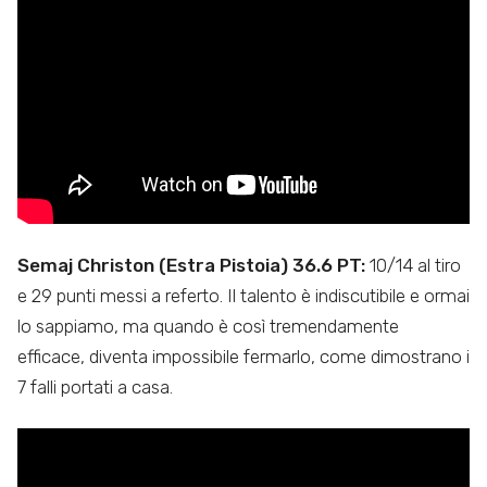
Semaj Christon (Estra Pistoia) 36.6 PT:
10/14 al tiro
e 29 punti messi a referto. Il talento è indiscutibile e ormai
lo sappiamo, ma quando è così tremendamente
efficace, diventa impossibile fermarlo, come dimostrano i
7 falli portati a casa.