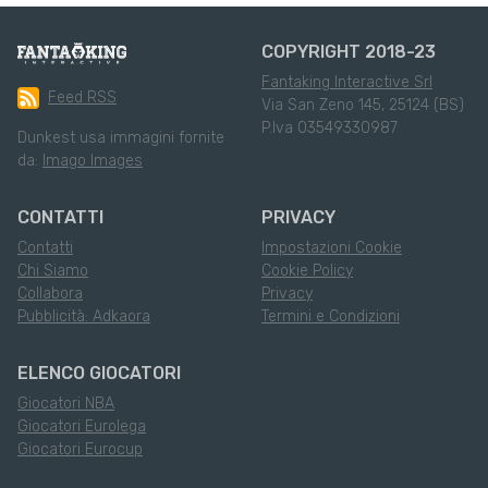
COPYRIGHT 2018-23
Fantaking Interactive Srl
Feed RSS
Via San Zeno 145, 25124 (BS)
P.Iva 03549330987
Dunkest usa immagini fornite
da:
Imago Images
CONTATTI
PRIVACY
Contatti
Impostazioni Cookie
Chi Siamo
Cookie Policy
Collabora
Privacy
Pubblicità: Adkaora
Termini e Condizioni
ELENCO GIOCATORI
Giocatori NBA
Giocatori Eurolega
Giocatori Eurocup