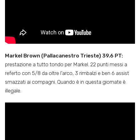
Markel Brown (Pallacanestro Trieste) 39.6 PT:
prestazione a tutto tondo per Markel. 22 punti messi a
referto con 5/8 da oltre l’arco, 3 rimbalzi e ben 6 assist
smazzati ai compagni. Quando è in questa giornate è
illegale.