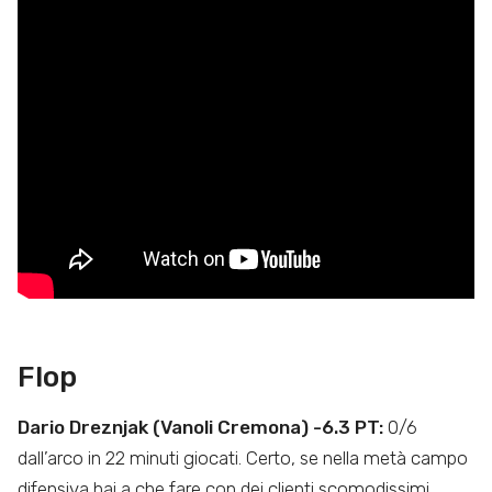
Flop
Dario Dreznjak (Vanoli Cremona) -6.3 PT:
0/6
dall’arco in 22 minuti giocati. Certo, se nella metà campo
difensiva hai a che fare con dei clienti scomodissimi,