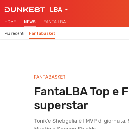
LBA
HOME
NEWS
FANTA LBA
Più recenti
Fantabasket
FANTABASKET
FantaLBA Top e F
superstar
Tonik’e Shebgelia è l’MVP di giornata. 
Mirotic e Shavon Shields