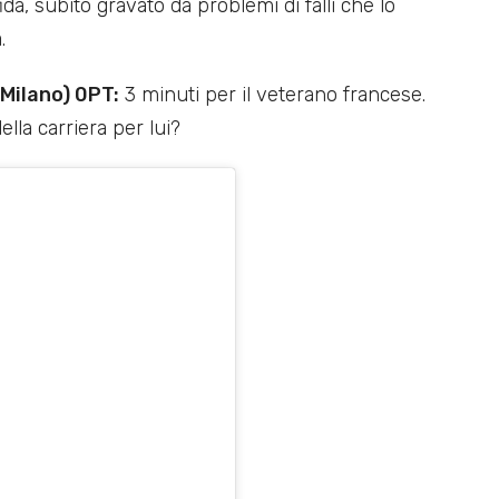
ida, subito gravato da problemi di falli che lo
.
Milano) 0PT:
3 minuti per il veterano francese.
lla carriera per lui?