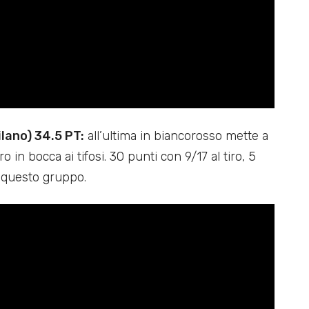
lano) 34.5 PT:
all’ultima in biancorosso mette a
o in bocca ai tifosi. 30 punti con 9/17 al tiro, 5
di questo gruppo.