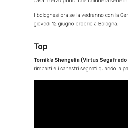
casa il terzo punto che chiude la serie in
I bolognesi ora se la vedranno con la Ger
giovedì 12 giugno proprio a Bologna.
Top
Tornik’e Shengelia (Virtus Segafredo
rimbalzi e i canestri segnati quando la p