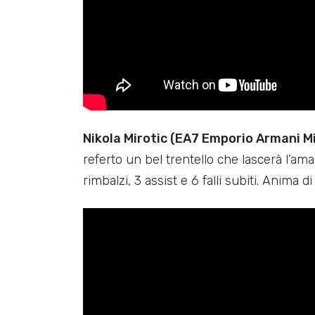
Nikola Mirotic (EA7 Emporio Armani Mi
referto un bel trentello che lascerà l’amar
rimbalzi, 3 assist e 6 falli subiti. Anima 