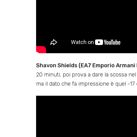
Shavon Shields (EA7 Emporio Armani M
20 minuti, poi prova a dare la scossa nel 
ma il dato che fa impressione è quel -17