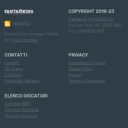
COPYRIGHT 2018-23
Fantaking Interactive Srl
Feed RSS
Via San Zeno 145, 25124 (BS)
P.Iva 03549330987
Dunkest usa immagini fornite
da:
Imago Images
CONTATTI
PRIVACY
Contatti
Impostazioni Cookie
Chi Siamo
Cookie Policy
Collabora
Privacy
Pubblicità: Adkaora
Termini e Condizioni
ELENCO GIOCATORI
Giocatori NBA
Giocatori Eurolega
Giocatori Eurocup