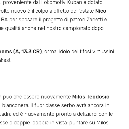
)
, proveniente dal Lokomotiv Kuban e dotato
 volto nuovo è il colpo a effetto dell’estate
Nico
’NBA per sposare il progetto di patron Zanetti e
sue qualità anche nel nostro campionato dopo
eems (A, 13.3 CR)
, ormai idolo dei tifosi virtussini
kest.
 non può che essere nuovamente
Milos Teodosic
ia bianconera. Il fuoriclasse serbo avrà ancora in
quadra ed è nuovamente pronto a deliziarci con le
sse e doppie-doppie in vista: puntare su Milos