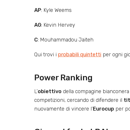
AP
: Kyle Weems
AG
: Kevin Hervey
C
: Mouhammadou Jaiteh
Qui trovi i
probabili quintetti
per ogni gi
Power Ranking
L’
obiettivo
della compagine bianconera n
competizioni, cercando di difendere il
ti
nuovamente di vincere l’
Eurocup
per po