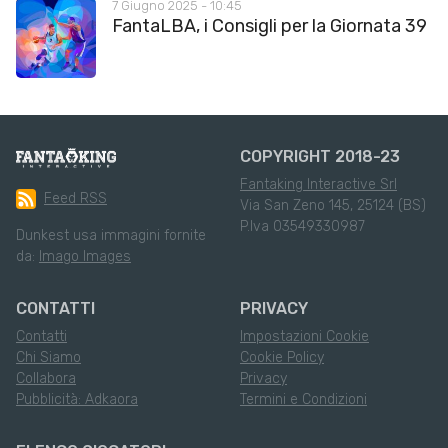
7 Giugno 2025 - 10:45
FantaLBA, i Consigli per la Giornata 39
COPYRIGHT 2018-23
Fantaking Interactive Srl
Feed RSS
Via San Zeno 145, 25124 (BS)
P.Iva 03549330987
Dunkest usa immagini fornite
da:
Imago Images
CONTATTI
PRIVACY
Contatti
Impostazioni Cookie
Chi Siamo
Cookie Policy
Collabora
Privacy
Pubblicità: Adkaora
Termini e Condizioni